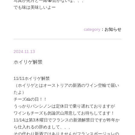
写真が先月と一緒😭芸がないな、、、
でも味は美味しいよー
category
：
お知らせ
2024.11.13
ホイリゲ解禁
11/11ホイリゲ解禁
（ホイリゲとはオーストリアの新酒のワイン空輸で届い
たよ）
チーズ🧀の日！！
うっかりパンシノンは定休日で乗り遅れておりますが
ワインもチーズも勿論沢山用意してお待ちしてます！
11/14は第3木曜日でフランスの新酒解禁日ですが昨年か
ら仕入れるの辞めまして、、、
その代わり新酒ではありませんがフランスボージョレの