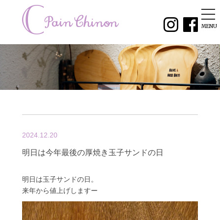
tog
nav
MENU
2024.12.20
明日は今年最後の厚焼き玉子サンドの日
明日は玉子サンドの日。
来年から値上げしますー