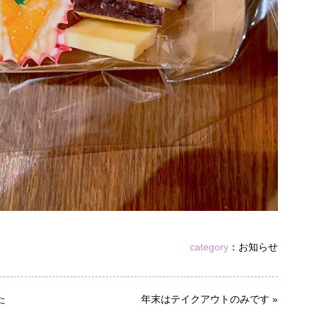
category
：
お知らせ
た
年末はテイクアウトのみです
»