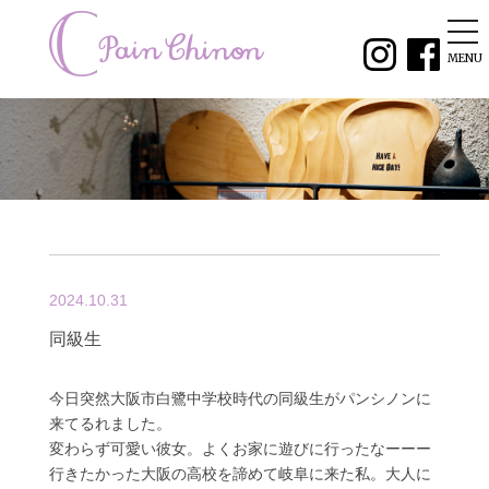
tog
nav
MENU
2024.10.31
同級生
今日突然大阪市白鷺中学校時代の同級生がパンシノンに
来てるれました。
変わらず可愛い彼女。よくお家に遊びに行ったなーーー
行きたかった大阪の高校を諦めて岐阜に来た私。大人に