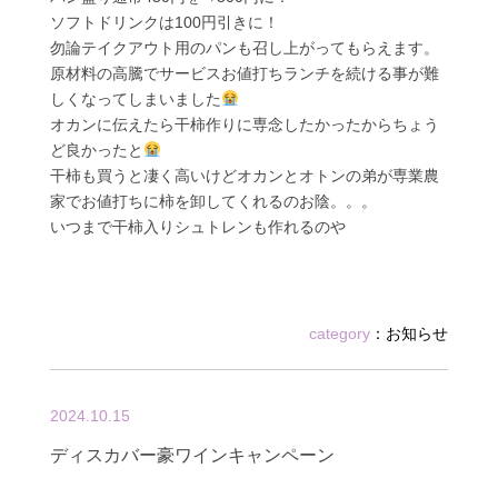
ソフトドリンクは100円引きに！
勿論テイクアウト用のパンも召し上がってもらえます。
原材料の高騰でサービスお値打ちランチを続ける事が難
しくなってしまいました
オカンに伝えたら干柿作りに専念したかったからちょう
ど良かったと
干柿も買うと凄く高いけどオカンとオトンの弟が専業農
家でお値打ちに柿を卸してくれるのお陰。。。
いつまで干柿入りシュトレンも作れるのや
category
：
お知らせ
2024.10.15
ディスカバー豪ワインキャンペーン