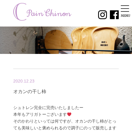
tog
nav
MENU
2020.12.23
オカンの干し柿
シュトレン完全に完売いたしましたー
本年もアリガトーございます
そのかわりといっては何ですが、オカンの干し柿がとっ
ても美味しいと褒められるので調子にのって販売します