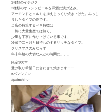
2種類のイチジク
2種類のオレンジピールを洋酒に漬け込み。
アーモンドとクルミを加えじっくり焼き上げた。みっし
りしたタイプの物です。
当店の特筆するべき特徴は
一気に大量生産では無く、
少量を丁寧に作り上げている事です。
冷蔵で二ヶ月と日持ちのするリッチなタイプ。
クリスマスのみならず
年末年始の大切な人との時間に。。。
限定300本
受け取り希望日に合わせて焼きますーー
#パンシノン
#painchinon