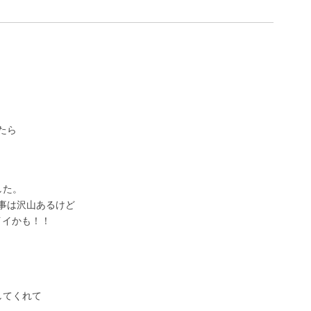
たら
した。
事は沢山あるけど
イイかも！！
してくれて