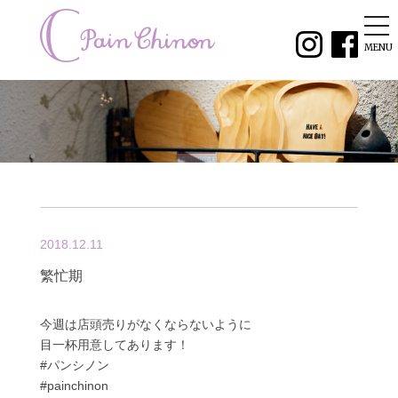
tog
nav
MENU
2018.12.11
繁忙期
今週は店頭売りがなくならないように
目一杯用意してあります！
#パンシノン
#painchinon