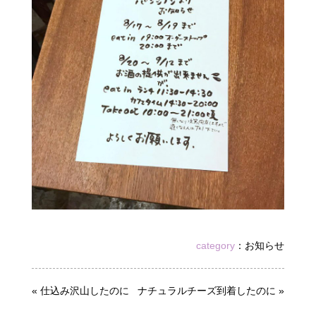
category
：
お知らせ
«
仕込み沢山したのに
ナチュラルチーズ到着したのに
»