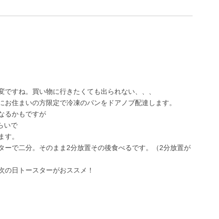
変ですね。買い物に行きたくても出られない、、、
にお住まいの方限定で冷凍のパンをドアノブ配達します。
なるかもですが
くらいで
ます。
ターで二分。そのまま2分放置その後食べるです。（2分放置が
次の日トースターがおススメ！