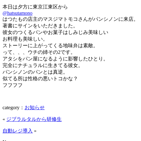
本日は夕方に東京江東区から
@hatsutamono
はつたもの店主のマスジマトモコさんがパンシノンに来店。
著書にサインをいただきました。
彼女のつくるパンやお菓子はしみじみ美味しい
お料理も美味しい。
ストーリーに上がってくる地味弁は素敵。
って、、、ウチの姉その2です。
アタシをパン屋になるように影響したひとり。
完全にナチュラルに生きてる彼女。
パンシノンのパンとは真逆。
似てる所は性格の悪いトコかな？
フフフフ
category
：
お知らせ
«
ジブラルタルから研修生
自動レジ導入
»