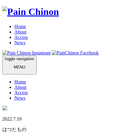
Home
About
Access
News
toggle navigation
MENU
Home
About
Access
News
2022.7.19
はつたもの