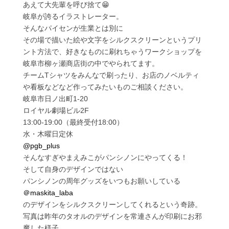
あえて大先輩を呼び捨て😁
岐阜が誇るイラストレーター。
そんなパイセンが生業とは別に
その場で描いた絵や文字をシルクスクリーンというプリ
ント方法で、好きなものに刷れちゃうワークショップを
岐阜市柳ヶ瀬商店街の中でやられてます。
チームTシャツをみんなで刷ったり、お店のノベルティ
や看板などなど作ってみたいものご相談ください。
岐阜市日ノ出町1-20
ロイヤル劇場ビル2F
13:00-19:00（最終受付18:00）
水・木曜日定休
@pgb_plus
そんなすぎやまえみこがパンシノンにやってくる！
そして自身のデザインではない
パンシノンの周年グッズをいつもお願いしている
＠maskita_laba
のデザインをシルクスクリーンしてくれるという奇跡。
写真は昨年のタオルのデザインを常連さんが印刷にお邪
魔した様子。