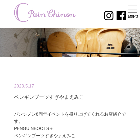
tog
nav
MENU
2023.5.17
ペンギンブーツすぎやまえみこ
パンシノン8周年イベントを盛り上げてくれるお店紹介で
す。
PENGUINBOOTS＋
ペンギンブーツすぎやまえみこ