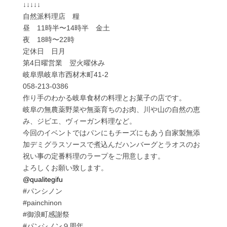
↓↓↓↓↓
自然派料理店 糧
昼 11時半〜14時半 金土
夜 18時〜22時
定休日 日月
第4日曜営業 翌火曜休み
岐阜県岐阜市西材木町41-2
058-213-0386
作り手のわかる岐阜食材の料理とお菓子の店です。
岐阜の無農薬野菜や無薬育ちのお肉、川や山の自然の恵
み、ジビエ、ヴィーガン料理など。
今回のイベントではパンにもチーズにもあう自家製無添
加デミグラスソースで煮込んだハンバーグとラオスのお
祝い事の定番料理のラープをご用意します。
よろしくお願い致します。
@qualitegifu
#パンシノン
#painchinon
#御浪町感謝祭
#パンシノン９周年