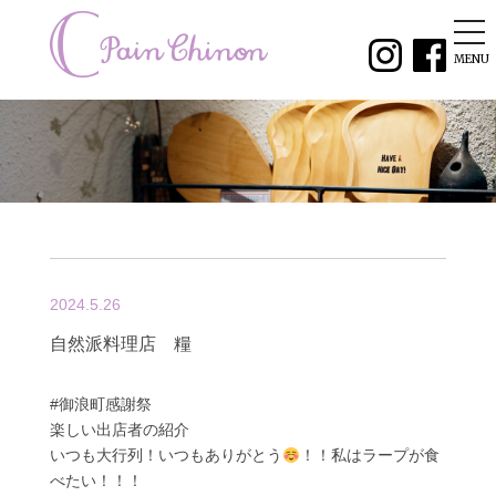
tog
nav
MENU
2024.5.26
自然派料理店 糧
#御浪町感謝祭
楽しい出店者の紹介
いつも大行列！いつもありがとう
！！私はラープが食
べたい！！！