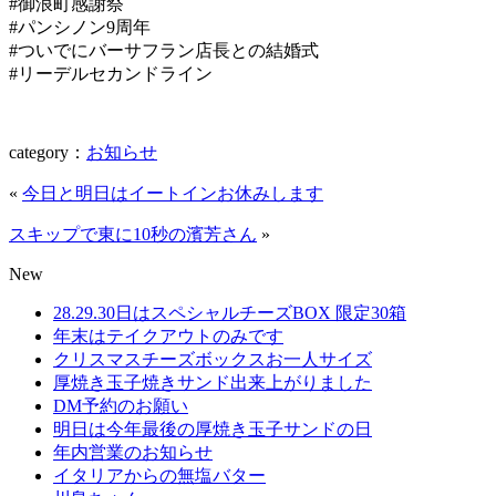
#御浪町感謝祭
#パンシノン9周年
#ついでにバーサフラン店長との結婚式
#リーデルセカンドライン
category
：
お知らせ
«
今日と明日はイートインお休みします
スキップで東に10秒の濱芳さん
»
New
28.29.30日はスペシャルチーズBOX 限定30箱
年末はテイクアウトのみです
クリスマスチーズボックスお一人サイズ
厚焼き玉子焼きサンド出来上がりました
DM予約のお願い
明日は今年最後の厚焼き玉子サンドの日
年内営業のお知らせ
イタリアからの無塩バター