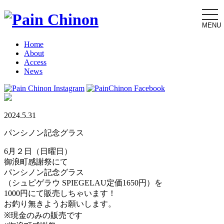
togg
navi
MENU
Home
About
Access
News
2024.5.31
パンシノン記念グラス
6月２日（日曜日）
御浪町感謝祭にて
パンシノン記念グラス
（シュピゲラウ SPIEGELAU定価1650円）を
1000円にて販売しちゃいます！
お釣り無きようお願いします。
※現金のみの販売です