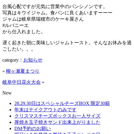
台風心配ですが元気に営業中のパンシノンです。
写真はキウイジャム。食パンに良くあいますーーー
ジャムは岐阜県瑞穂市のケーキ屋さん
#ルバニーエ
から仕入れました。
遅く起きた朝に美味しいジャムトースト。そんなお休みを過
ごしたい。。。
category
：
お知らせ
«
柳ヶ瀬夏まつり
岐阜中日花火大会
»
New
28.29.30日はスペシャルチーズBOX 限定30箱
年末はテイクアウトのみです
クリスマスチーズボックスお一人サイズ
厚焼き玉子焼きサンド出来上がりました
DM予約のお願い