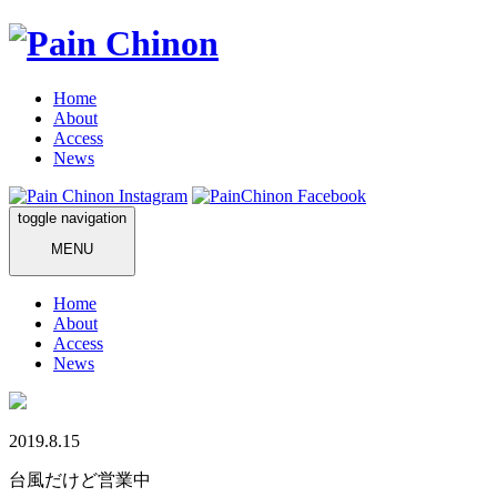
Home
About
Access
News
toggle navigation
MENU
Home
About
Access
News
2019.8.15
台風だけど営業中