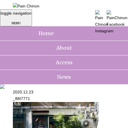
toggle navigation
MENU
Home
About
Access
News
2020.12.23
_88I7771